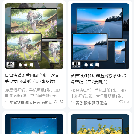
星穹铁道流萤田园治愈二次元
黄昏银滩梦幻邂逅治愈系8K超
美少女8K壁纸（共7张图片)
清壁纸（共7张图片)
8K高清壁纸，手机壁纸1张、HD
8K高清壁纸，手机壁纸1张、HD
电脑壁纸1张、带鱼屏壁纸1张、
电脑壁纸1张、带鱼屏壁纸1张、
折叠屏壁纸1张、MAC笔记本壁纸
折叠屏壁纸1张、MAC笔记本壁纸
157
104
星穹铁道
流萤
田园
治愈系
黄昏
银滩
梦幻
邂逅
1张、PAD平板壁纸1张、...
1张、PAD平板壁纸1张、...