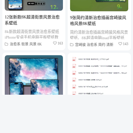
12张新款8K超清街景风景治愈
9张简约清新治愈插画宫崎骏风
系壁纸
格风景8K壁纸
8k新款超清街景风景治愈系壁纸
简约清新治愈插画宫崎骏风格风景
iPhone安卓手机电脑平板壁纸数
壁纸、8K超清电脑ipad平板壁纸
量/分辨率：12张/8K壁纸格式：
数量/分辨率：9张/8K壁纸格式：
163
143
治愈系
街景
风景
8K
宫崎骏
治愈系
简约
清新
jpg适配设备：手机、...
jpg适配设备：手机、...
15张8K超清治愈系海洋风景壁
纸 自适应手机电脑平板
知识科普赛道视频素材10000个