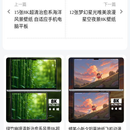
上一篇
下一篇
15张8K超清治愈系海洋
12张梦幻星光唯美浪漫
风景壁纸 自适应手机电
星空夜景8K壁纸
脑平板
绿竹幽境清新治愈系风景8K超
蜡笔小新夕阳草地纸飞机动漫