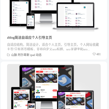
zblog简洁自适应个人引导主页
自适应结构，简洁设计，适合个人主页，引导主页，个人网址收藏
主页!只有首页模板，支持自定义seo标题、seo关键字和seo...
481
山脉
阿尔卑斯
ipad
动态