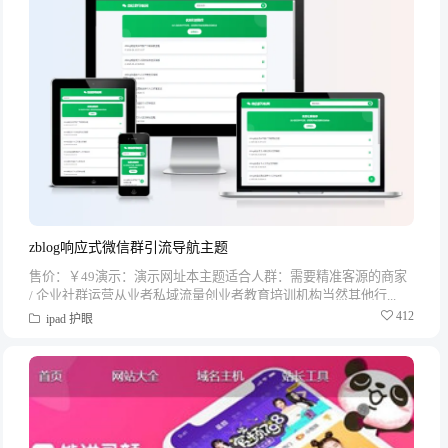
zblog响应式微信群引流导航主题
售价：￥49演示：演示网址本主题适合人群：需要精准客源的商家
/ 企业社群运营从业者私域流量创业者教育培训机构当然其他行...
412
ipad
护眼