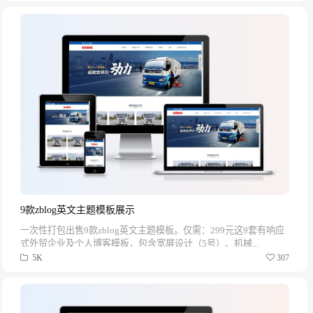
9款zblog英文主题模板展示
一次性打包出售9款zblog英文主题模板。仅需：299元这9套有响应
式外贸企业及个人博客模板，包含宽屏设计（5号）、机械...
5K
307