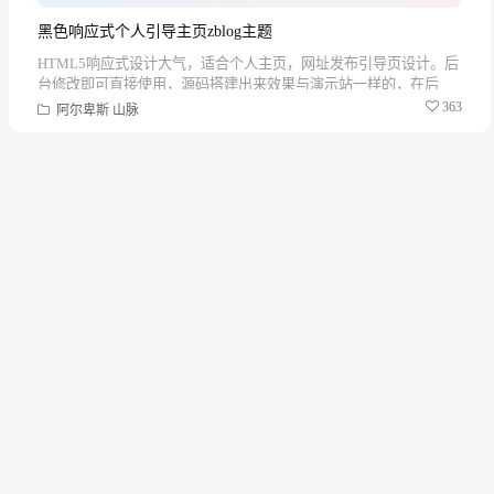
黑色响应式个人引导主页zblog主题
HTML5响应式设计大气，适合个人主页，网址发布引导页设计。后
台修改即可直接使用，源码搭建出来效果与演示站一样的，在后
台...
363
阿尔卑斯
山脉