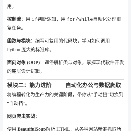
用。
if
for/while
控制流
：用
判断逻辑，用
自动化处理重
复任务。
函数与模块
：编写可复用的代码块，学习如何调用
Python 庞大的标准库。
面向对象 (OOP)
：通俗解析类与对象，掌握现代软件开发
的底层设计逻辑。
模块二：能力进阶 —— 自动化办公与数据爬取
将编程转化为生产力的关键阶段，带你从“手动挡”切换到
“自动挡”。
网页爬虫实战
：
使用
BeautifulSoup
解析 HTML，从各种网站精准抓取所