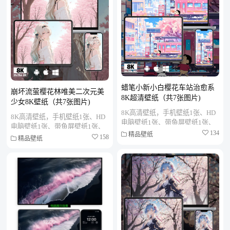
蜡笔小新小白樱花车站治愈系
崩坏流萤樱花林唯美二次元美
8K超清壁纸（共7张图片)
少女8K壁纸（共7张图片)
8K高清壁纸，手机壁纸1张、HD
8K高清壁纸，手机壁纸1张、HD
电脑壁纸1张、带鱼屏壁纸1张、
电脑壁纸1张、带鱼屏壁纸1张、
折叠屏壁纸1张、MAC笔记本壁
134
精品壁纸
折叠屏壁纸1张、MAC笔记本壁
158
精品壁纸
纸1张、PAD平板壁纸1张、...
纸1张、PAD平板壁纸1张、...