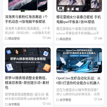
深海黑与紫粉红海浪邂逅 1个
樱花雷姆女仆装春日壁纸 手机
手机动态+6张电脑平板壁纸
电脑ipad平板各1张8K壁纸
深海黑与紫粉红海浪邂逅，1个手
樱花雷姆女仆装春日超清壁纸
机动态（时间2秒）+6张静态手机
iphone苹果安卓手机电脑ipad平
电脑平板壁纸,说明 ：动态效果跟
板壁纸。壁纸品质：8K高清壁纸
143
146
精品壁纸
精品壁纸
主图视频一样的清晰度。...
适配机型：手机|平板MAC...
即梦AI微表情调整全套教程，
OpenClaw龙虾自动化实战：从
精准控表情+原创提示词+素材
0到1打造你的全能办公机器人
包
还在为重复办公操作熬到深夜？
即梦微表情调整教程+提示词+素
想让AI帮你自动处理消息、运营
材全套内容即梦AI绘画使用者打
账号？OpenClaw龙虾自动化实战
234
自学教程
造，全程实战落地、小白友好，
课，带你用一套工具搞定全平...
153
自学教程