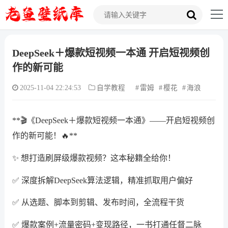
DeepSeek＋爆款短视频一本通 开启短视频创
作的新可能
2025-11-04 22:24:53
自学教程
雷姆
樱花
海浪
**🎬《DeepSeek＋爆款短视频一本通》——开启短视频创
作的新可能！🔥**
✨ 想打造刷屏级爆款视频？这本秘籍全给你！
✅ 深度拆解DeepSeek算法逻辑，精准抓取用户偏好
✅ 从选题、脚本到剪辑、发布时间，全流程干货
✅ 爆款案例+流量密码+变现路径，一书打通任督二脉